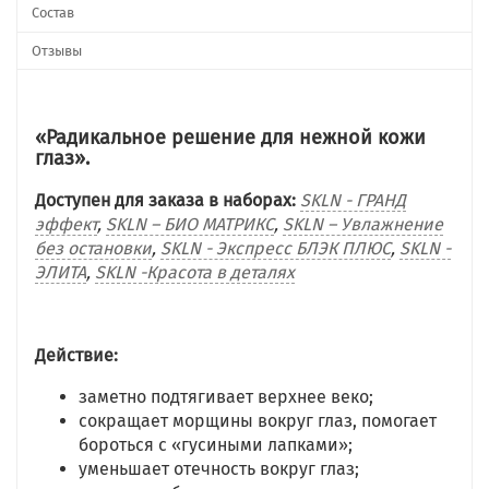
Состав
Отзывы
«Радикальное решение для нежной кожи
глаз».
Доступен для заказа в наборах:
SKLN - ГРАНД
эффект
,
SKLN – БИО MАТРИКС
,
SKLN – Увлажнение
без остановки
,
SKLN - Экспресс БЛЭК ПЛЮС
,
SKLN -
ЭЛИТА
,
SKLN -Красота в деталях
Действие:
заметно подтягивает верхнее веко;
сокращает морщины вокруг глаз, помогает
бороться с «гусиными лапками»;
уменьшает отечность вокруг глаз;