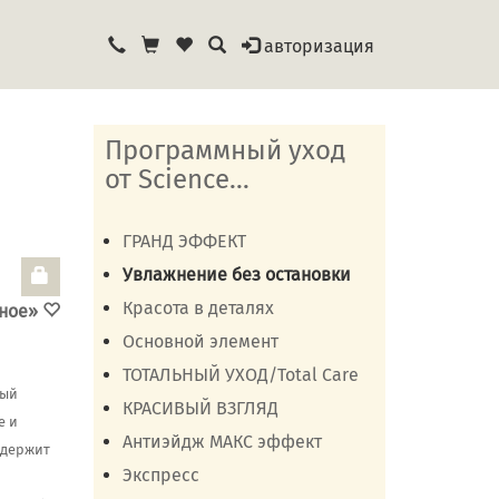
авторизация
Программный уход
от Science...
ГРАНД ЭФФЕКТ
Увлажнение без остановки
Красота в деталях
нное»
Основной элемент
ТОТАЛЬНЫЙ УХОД/Total Care
ный
КРАСИВЫЙ ВЗГЛЯД
е и
Антиэйдж МАКС эффект
одержит
Экспресс