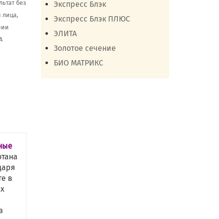
ьтат без
Экспресс Блэк
 лица,
Экспресс Блэк ПЛЮС
рии
ЭЛИТА
А
Золотое сечение
БИО МАТРИКС
ные
отана
даря
те в
ых
в