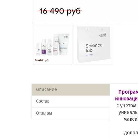
Описание
Програм
инноваци
Состав
с учетом
уникаль
Отзывы
макси
допол