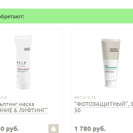
обретают:
-2-2
#81-2-5-15
ьптинг маска
"ФОТОЗАЩИТНЫЙ", S
ЯНИЕ & ЛИФТИНГ"
30
0 руб.
1 780 руб.