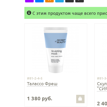
С этим продуктом чаще всего при
#81-2-4-5
#81-3
Талассо Фреш
Скул
"СИ
1 380 руб.
2 40