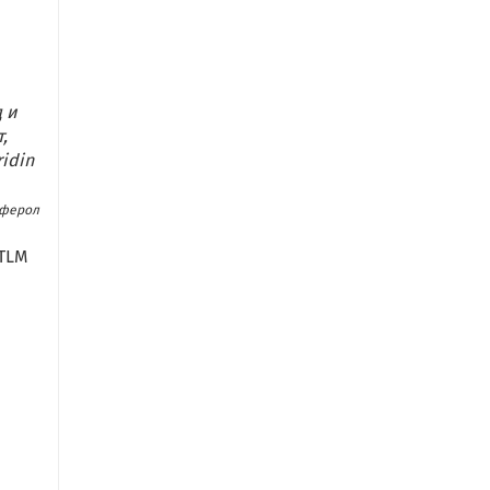
 и
,
ridin
коферол
-TLM