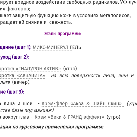
ирует вредное воздействие свободных радикалов, УФ-луч
их факторов;
шает защитную функцию кожи в условиях мегаполисов,
ращает ей сияние и свежесть.
Этапы программы:
ение (шаг 1)
:
МИКС-МИНЕРАЛ Г
ЕЛЬ
уход (шаг 2):
оротка «ГИАЛУРОН АКТИВ»
(утро).
оротка «АКВАВИТА»
на всю поверхность лица, шеи и
льте
(вечер).
е (шаг 3):
а лица и шеи -
Крем-флёр «Аква & Шайн Скин»
(утр
стве базы под макияж)
 вокруг глаз -
Крем «Веки & ГРАНД-эффект»
(утро)
ации по курсовому применения программы: