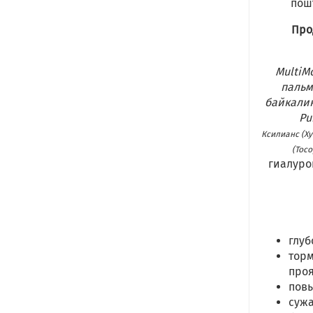
пош
Про
MultiM
пальм
байкалин
Pu
Ксилианс (Xy
(Toco
гиалурон
глуб
торм
проя
повы
сужа