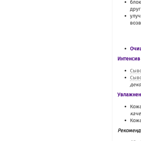
блок
друг
улуч
возв
Очищ
Интенсив 
Сыв
Сыв
деко
Увлажнени
Кож
каче
Кожа
Рекоменд