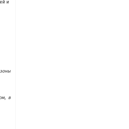
ей и
 зоны
ом, в