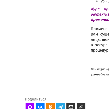
25 - 
Курс пр
эффекти
временно
Применен
Вам суще
лица, шеи
в ресурс
процедур
При индивид
употребление
Поделиться: