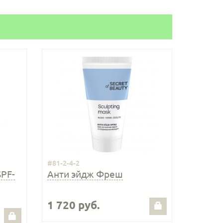
#81-2-4-2
PF-
Анти эйдж Фреш
1 720 руб.