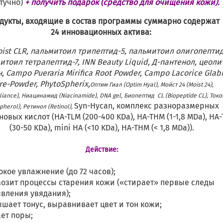
тучно)
+ получить подарок (средство для очищения кожи).
дукты, входящие в состав программы суммарно содержат
24 инновационных актива:
oist CLR, пальмитоил трипептид-5, пальмитоил олигопептид
итоил тетрапептид-7, INN Beauty Liquid, Д-пантенол, цеолит
, Campo Pueraria Mirifica Root Powder, Campo Lacorice Glab
re-Powder, PhytoSpherix,
Оптим Гиал (Optim Hyal), Мойст 24 (Moist 24),
liance), Ниацинамид (Niacinamide), DNA gel, Биопептид CL (Biopeptide CL), То
Syn-Hycan, комплекс разноразмерных
pherol), Ретинол (Retinol),
овых кислот (HA-TLM (200-400 KDa), HA-THM (1-1,8 MDa), HA
(30-50 KDa), mini HA (<10 KDa), HA-THM (< 1,8 MDa)).
Действие:
окое увлажнение (до 72 часов);
озит процессы старения кожи («стирает» первые следы
вления увядания);
шает тонус, выравнивает цвет и тон кожи;
ет поры;