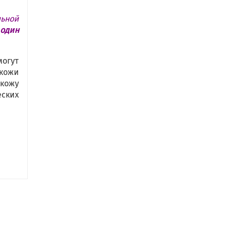
ьной
 один
огут
кожи
 кожу
еских