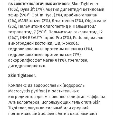
высокотехнологичных активов:
: Skin Tightener
(10%), Dynalift (7%), Ацетил дипептид-1 цетиловый
эфир (5%)*, Optim Hyal (3%), арабиногалактан
(2%), MARSturizer (2%), Д-пантенол (2%), Oligoceane
(2%), Пальмитоил олигопептид и Пальмитоил
тетрапептид-7 (2%)*, Пальмитоил гексапептид-12
(2%)*, INN BEAUTY liquid Pro (2%), Pullulan, масла:
виноградной косточки, ши, жожоба;
гидролизованные протеины пшеницы (1%),
гидролизованные протеины сои (1%),
аскорбилфосфат магния (1%), трегалоза,
дигидрокверцетин.
Skin Tightener.
Комплекс из водорослевых (водоросль
Macrocystis pyrifera) и растительных
ингредиентов для мгновенного лифтинг-эффекта.
76% волонтеров, использующих гель с 10% Skin
Tightener, ощутили сильный или средний
подтягивающий эффект. Актив разглаживает