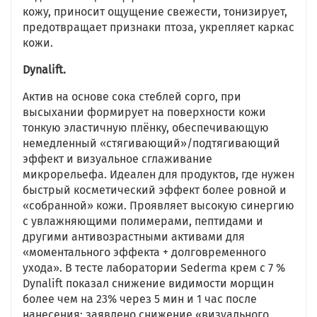
кожу, приносит ощущение свежести, тонизирует,
предотвращает признаки птоза, укрепляет каркас
кожи.
Dynalift.
Актив на основе сока стеблей сорго, при
высыхании формирует на поверхности кожи
тонкую эластичную плёнку, обеспечивающую
немедленный «стягивающий»/подтягивающий
эффект и визуальное сглаживание
микрорельефа. Идеален для продуктов, где нужен
быстрый косметический эффект более ровной и
«собранной» кожи. Проявляет высокую синергию
с увлажняющими полимерами, пептидами и
другими антивозрастными активами для
«моментального эффекта + долговременного
ухода». В тесте лаборатории Sederma крем с 7 %
Dynalift показал снижение видимости морщин
более чем на 23% через 5 мин и 1 час после
нанесения; заявлено снижение «визуального