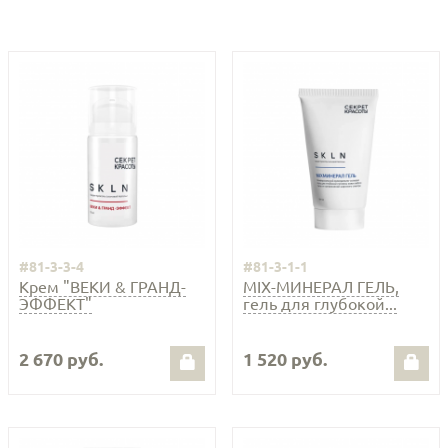
#81-3-3-4
#81-3-1-1
Крем "ВЕКИ & ГРАНД-
MIX-МИНЕРАЛ ГЕЛЬ,
ЭФФЕКТ"
гель для глубокой...
2 670 руб.
1 520 руб.