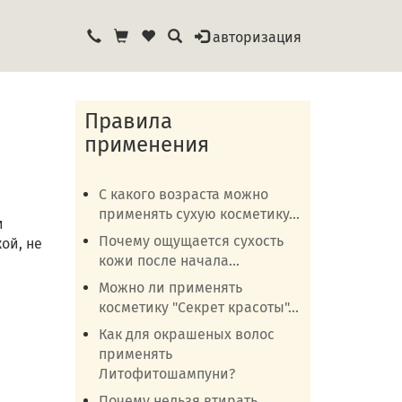
авторизация
Правила
применения
С какого возраста можно
применять сухую косметику...
и
Почему ощущается сухость
ой, не
кожи после начала...
Можно ли применять
косметику "Секрет красоты"...
Как для окрашеных волос
применять
Литофитошампуни?
Почему нельзя втирать