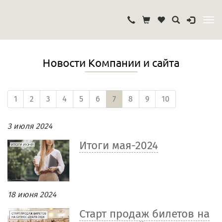
Новости Компании и сайта
1
2
3
4
5
6
7
8
9
10
3 июля 2024
Итоги мая-2024
18 июня 2024
Старт продаж билетов на