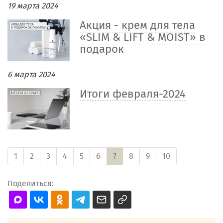
19 марта 2024
Акция - крем для тела
«SLIM & LIFT & MOIST» в
подарок
6 марта 2024
Итоги февраля-2024
1
2
3
4
5
6
7
8
9
10
Поделиться: