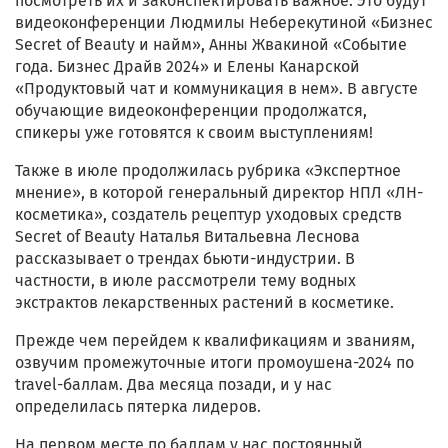
посмотреть их и законспектировать важное. Это будут
видеоконференции Людмилы Неберекутиной «Бизнес
Secret of Beauty и найм», Анны Жвакиной «Событие
года. Бизнес Драйв 2024» и Елены Канарской
«Продуктовый чат и коммуникация в нем». В августе
обучающие видеоконференции продолжатся,
спикеры уже готовятся к своим выступлениям!
Также в июле продолжилась рубрика «Экспертное
мнение», в которой генеральный директор НПЛ «ЛН-
косметика», создатель рецептур уходовых средств
Secret of Beauty Наталья Витальевна Леснова
рассказывает о трендах бьюти-индустрии. В
частности, в июле рассмотрели тему водных
экстрактов лекарственных растений в косметике.
Прежде чем перейдем к квалификациям и званиям,
озвучим промежуточные итоги промоушена-2024 по
travel-баллам. Два месяца позади, и у нас
определилась пятерка лидеров.
На первом месте по баллам у нас постоянный