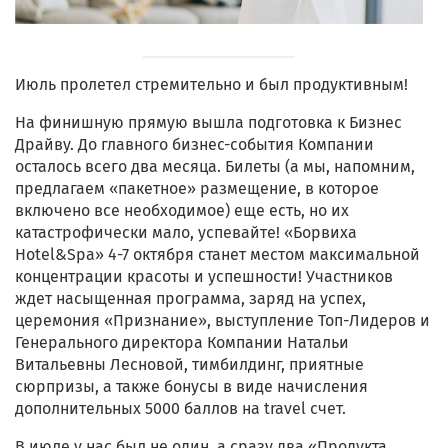
Июль пролетел стремительно и был продуктивным!
На финишную прямую вышла подготовка к Бизнес
Драйву. До главного бизнес-события Компании
осталось всего два месяца. Билеты (а мы, напомним,
предлагаем «пакетное» размещение, в которое
включено все необходимое) еще есть, но их
катастрофически мало, успевайте! «Борвиха
Hotel&Spa» 4-7 октября станет местом максимальной
концентрации красоты и успешности! Участников
ждет насыщенная программа, заряд на успех,
церемония «Признание», выступление Топ-Лидеров и
Генерального директора Компании Натальи
Витальевны Лесновой, тимбилдинг, приятные
сюрпризы, а также бонусы в виде начисления
дополнительных 5000 баллов на travel счет.
В июле у нас был не один, а сразу два «Продукта