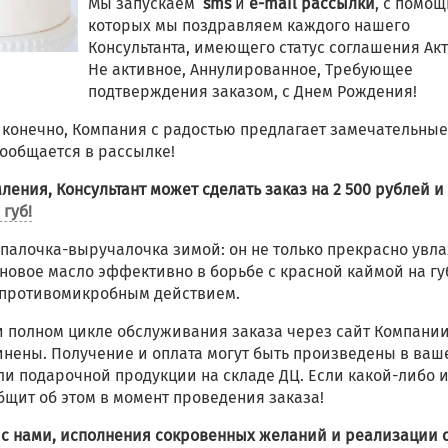
Мы запускаем
sms
и
e-mail рассылки
, с помо
которых мы поздравляем каждого нашего
Консультанта, имеющего статус соглашения Ак
Не активное, Аннулированное, Требующее
подтверждения заказом, с Днем Рождения!
, конечно, Компания с радостью предлагает замечательные
ообщается в рассылке!
ления, Консультант может сделать заказ на 2 500 рублей и
 губ!
ая палочка-выручалочка зимой: он не только прекрасно увл
новое масло эффективно в борьбе с красной каймой на гу
 противомикробным действием.
и полном цикле обслуживания заказа через сайт Компании,
инены. Получение и оплата могут быть произведены в ваш
ли подарочной продукции на складе ДЦ. Если какой-либо 
общит об этом в момент проведения заказа!
 с нами, исполнения сокровенных желаний и реализации 