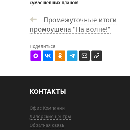
сумасшедших планов!
Промежуточные итоги
промоушена "На волне!"
Поделиться:
КОНТАКТЫ
Офис Компании
Дилерские центры
Обратная связь