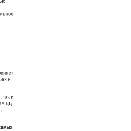
щью
тивное,
ажняет
бах и
 так и
ем ДЦ
из
самых