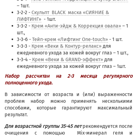
– 1шт.
3-2-2 -
Скульпт BLACK маска «СИЯНИЕ &
ЛИФТИНГ»
- 1шт.
3-3-2 -
Крем «Анти-эйдж & Коррекция овала»
– 1
шт.,
3-3-6 -
Тейп-крем «Лифтинг One-touch»
- 1 шт.
3-3-3 -
Крем «Веки & Контур-релакс»
для
ежедневного ухода за кожей вокруг глаз – 1 шт.,
3-3-4 -
Крем «Веки & GRAND-эффект»
для
ежедневного ухода за кожей вокруг глаз – 1шт.
Набор рассчитан на 2-3 месяца регулярного
полноценного ухода.
В зависимости от возраста и (или) выраженности
проблем набор можно применять несколькими
способами, которые гарантируют максимальный
результат.
Для возрастной группы 35-45 лет
рекомендуется после
очищения с помощью Mix-минерал геля и