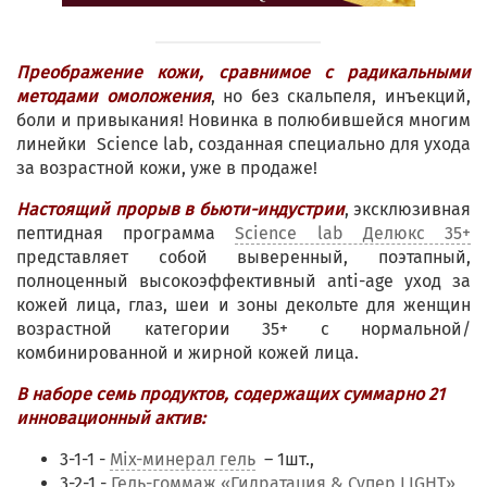
Преображение кожи, сравнимое с радикальными
методами омоложения
, но без скальпеля, инъекций,
боли и привыкания! Новинка в полюбившейся многим
линейки Science lab, созданная специально для ухода
за возрастной кожи, уже в продаже!
Настоящий прорыв в бьюти-индустрии
, эксклюзивная
пептидная программа
Science lab Делюкс 35+
представляет собой выверенный, поэтапный,
полноценный высокоэффективный anti-age уход за
кожей лица, глаз, шеи и зоны декольте для женщин
возрастной категории 35+ с нормальной/
комбинированной и жирной кожей лица.
В наборе семь продуктов, содержащих суммарно 21
инновационный актив:
3-1-1 -
Mix-минерал гель
– 1шт.,
3-2-1 -
Гель-гоммаж «Гидратация & Супер LIGHT»