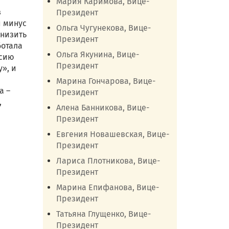
Мария Каримова, Вице-
в
Президент
й минус
Ольга Чугунекова, Вице-
унизить
Президент
ботала
Ольга Якунина, Вице-
нсию
Президент
», и
Марина Гончарова, Вице-
а –
Президент
,
Алена Банникова, Вице-
Президент
Евгения Новашевская, Вице-
Президент
Лариса Плотникова, Вице-
Президент
Марина Епифанова, Вице-
Президент
Татьяна Глущенко, Вице-
Президент