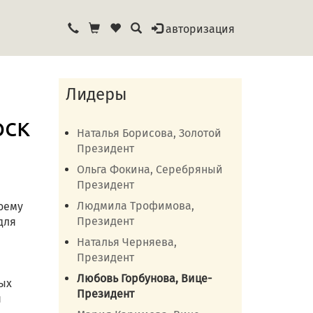
авторизация
Лидеры
рск
Наталья Борисова, Золотой
Президент
Ольга Фокина, Серебряный
Президент
Людмила Трофимова,
оему
Президент
для
Наталья Черняева,
Президент
Любовь Горбунова, Вице-
ных
Президент
я