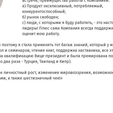
встрече, преимущества работы с Компанией:
а) Продукт эксклюзивный, потребляемый,
конкурентоспособный;
б) рынок свободен;
с) люди, с которыми я буду работать, - это нас
лидеры! Плюс сама Компания всегда поддержи
оценит мою работу.
 поэтому я стала применять тот багаж знаний, который у 
л и семинаров, чтение книг, поддержка наставника, все э
рыла квалификацию Вице-президент и была премирована п
о два раза - Турция, Таиланд и Кипр).
не личностный рост, изменение мировоззрения, возможно
ми, а также шестизначный чек!»