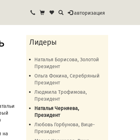
авторизация
ь
Лидеры
Наталья Борисова, Золотой
Президент
Ольга Фокина, Серебряный
Президент
Людмила Трофимова,
Президент
атальи
Наталья Черняева,
орый
Президент
в
Любовь Горбунова, Вице-
Президент
и на