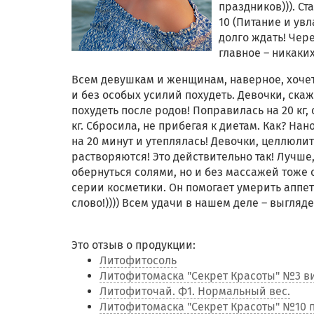
праздников))). С
10 (Питание и ув
долго ждать! Чере
главное – никаки
Всем девушкам и женщинам, наверное, хочет
и без особых усилий похудеть. Девочки, скаж
похудеть после родов! Поправилась на 20 кг,
кг. Сбросила, не прибегая к диетам. Как? Н
на 20 минут и утеплялась! Девочки, целлюли
растворяются! Это действительно так! Лучше,
обернуться солями, но и без массажей тоже
серии косметики. Он помогает умерить аппет
слово!)))) Всем удачи в нашем деле – выгляде
Это отзыв о продукции:
Литофитосоль
Литофитомаска "Секрет Красоты" №3 ви
Литофиточай. Ф1. Нормальный вес.
Литофитомаска "Секрет Красоты" №10 п