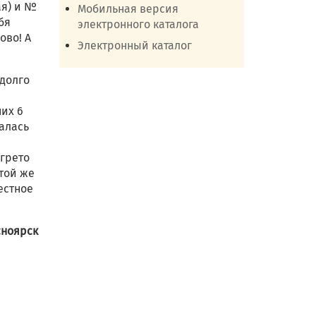
ая) и №
Мобильная версия
бя
электронного каталога
ово! А
Электронный каталог
адолго
них 6
валась
огрето
той же
естное
сноярск