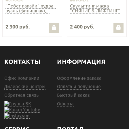
"Побег папайи" пудра -
Скульптинг маска
вуаль (финишная),...
"СИЯНИЕ & ЛИФТИНГ"
2 300 руб.
2 400 руб.
КОНТАКТЫ
ИНФОРМАЦИЯ
Офис Компании
Оформление заказа
Дилерские центры
Оплата и получение
Обратная связь
Быстрый заказ
Оферта