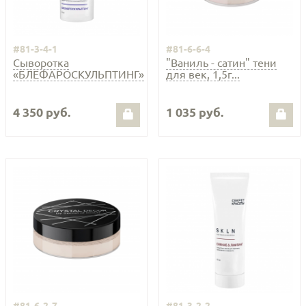
#81-3-4-1
#81-6-6-4
Сыворотка
"Ваниль - сатин" тени
«БЛЕФАРОСКУЛЬПТИНГ»
для век, 1,5г...
4 350 руб.
1 035 руб.
#81-6-2-7
#81-3-2-2