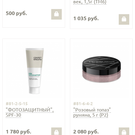
век, 1,5г (ТМ6)
500 руб.
1 035 руб.
#81-2-5-15
#81-6-4-2
"ФОТОЗАЩИТНЫЙ",
"Розовый топаз"
SPF-30
румяна, 5 г (Р2)
1 780 руб.
2 080 руб.