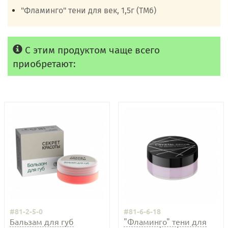
"Фламинго" тени для век, 1,5г (ТМ6)
С этим продуктом чаще всего
приобретают:
#81-2-5-0
#81-6-6-18
Бальзам для губ
"Фламинго" тени для