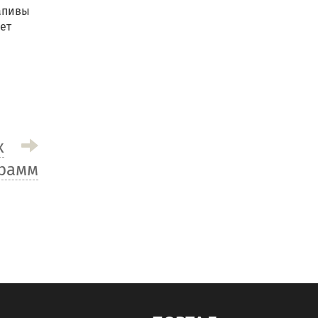
рапивы
ет
х
рамм