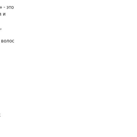
 - это
а и
,
 волос
х