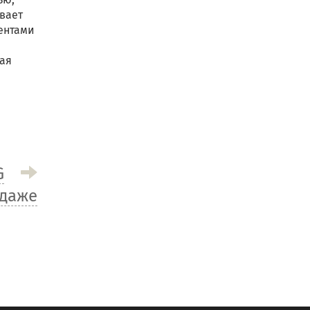
вает
ентами
ая
G
одаже