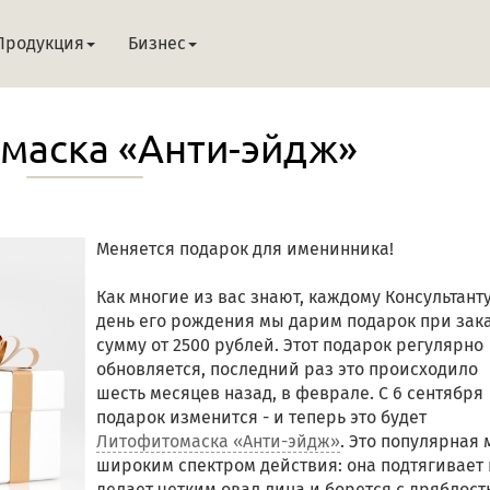
Продукция
Бизнес
маска «Анти-эйдж»
Меняется подарок для именинника!
Как многие из вас знают, каждому Консультанту
день его рождения мы дарим подарок при зака
сумму от 2500 рублей. Этот подарок регулярно
обновляется, последний раз это происходило
шесть месяцев назад, в феврале. С 6 сентября
подарок изменится - и теперь это будет
Литофитомаска «Анти-эйдж»
. Это популярная 
широким спектром действия: она подтягивает 
делает четким овал лица и борется с дряблост