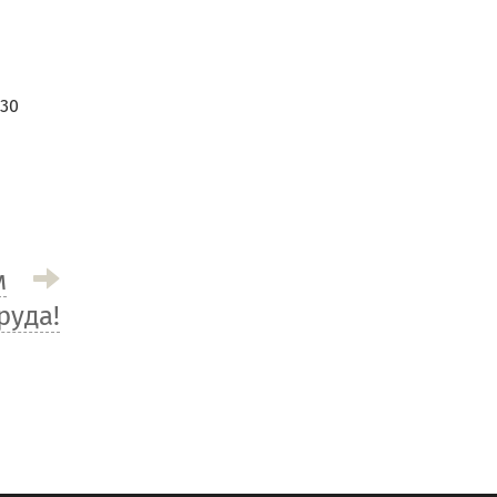
30
м
руда!