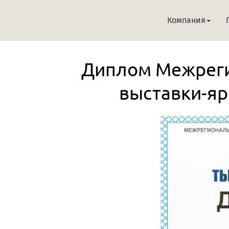
Компания
Диплом Межреги
выставки-я