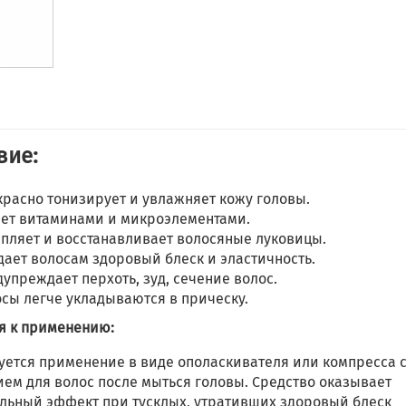
вие:
расно тонизирует и увлажняет кожу головы.
ет витаминами и микроэлементами.
пляет и восстанавливает волосяные луковицы.
ает волосам здоровый блеск и эластичность.
упреждает перхоть, зуд, сечение волос.
сы легче укладываются в прическу.
я к применению:
уется применение в виде ополаскивателя или компресса 
ием для волос после мыться головы. Средство оказывает
льный эффект при тусклых, утративших здоровый блеск