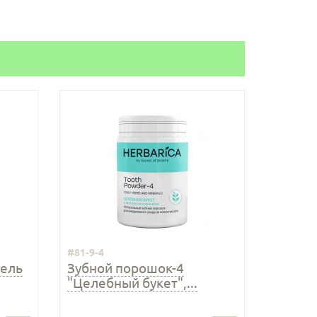
#81-9-4
гель
Зубной порошок-4
"Целебный букет",...