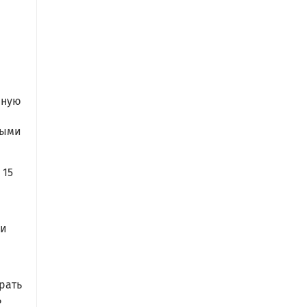
яную
ными
 15
жи
брать
ь