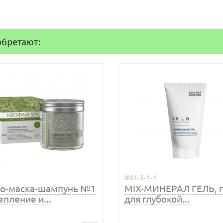
обретают:
1
#81-3-1-1
бо-маска-шампунь №1
MIX-МИНЕРАЛ ГЕЛЬ, 
епление и...
для глубокой...