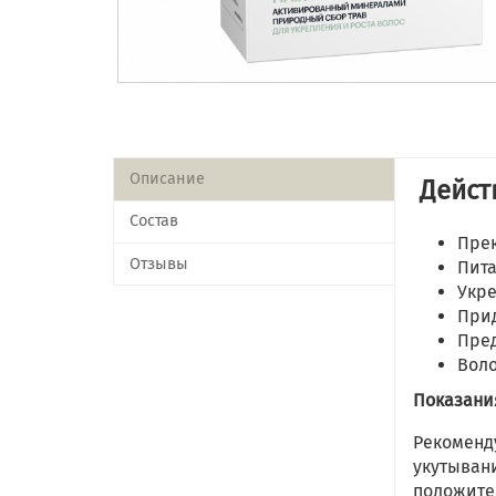
Описание
Дейст
Состав
Прек
Отзывы
Пита
Укре
Прид
Пред
Воло
Показани
Рекоменд
укутыван
положите