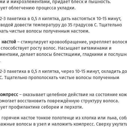
ми и микроэлементами, придаёт блеск и пышность.
вует облегчению процесса укладки.
2-3 пакетика в 0,5 л кипятка, дать настояться 10-15 минут,
водой довести температуру до 35 градусов С. Тщательно
кать чистые волосы полученным настоем.
 настой
– стимулирует кровообращение, укрепляет волос
 способствует росту волос. Насыщает витаминами и
ментами, делает волосы блестящими, гладкими и послуш
.
2-3 пакетика в 0,5 л кипятка, через 10-15 минут, охладить до
 С. Тщательно прополоскать чистые волосы полученным
компресс
– оказывает целебное действие на состояние ко
омогает восстановить повреждённую структуру волоса.
вует профилактике себореи и перхоти.
 горячем настое тонкое полотенце из хлопка или льна, со
ажные волосы в узел и наложить компресс. Сверху укутат