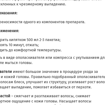
 склонных к чрезмерному выпадению.
оказания:
реносимости одного из компонентов препарата.
рименения:
рить кипятком 500 мл 2-3 пакетиа;
оять 10 минут, отжать;
дить до комфортной температуры.
ь в виде ополаскивателя или компресса с укутыванием дл
ле мыться головы.
ватели
имеют большое значение в процедуре ухода за
 и кожей головы. Правильно подобранный ополаскивател
олосам блеск, улучшает их структуру, усиливает рост воло
ащает выпадение, помогает избавиться от перхоти.
настой
– смягчает и разглаживает волосы, снимает
ртное ощущение с кожи головы. Насыщает волосы