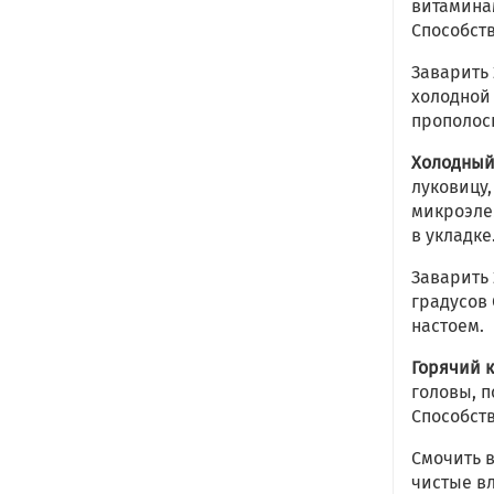
витамина
Способст
Заварить 
холодной 
прополос
Холодный
луковицу,
микроэле
в укладке
Заварить 
градусов
настоем.
Горячий 
головы, п
Способст
Смочить в
чистые вл