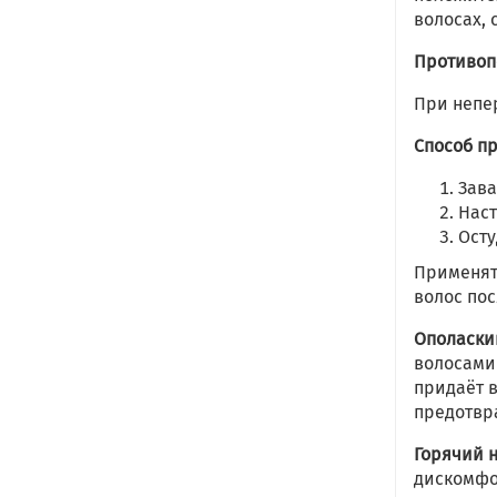
волосах,
Противоп
При непе
Способ п
Зава
Наст
Осту
Применят
волос пос
Ополаски
волосами
придаёт в
предотвр
Горячий 
дискомфо