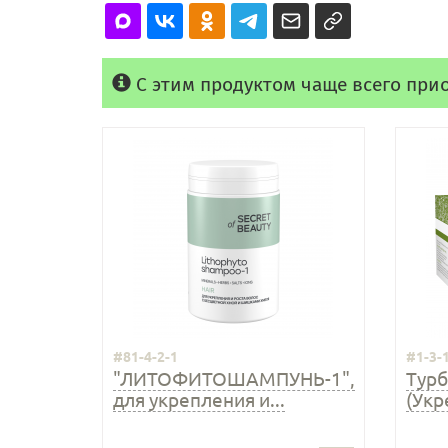
С этим продуктом чаще всего при
#81-4-2-1
#1-3-
"ЛИТОФИТОШАМПУНЬ-1",
Тур
для укрепления и...
(Укр