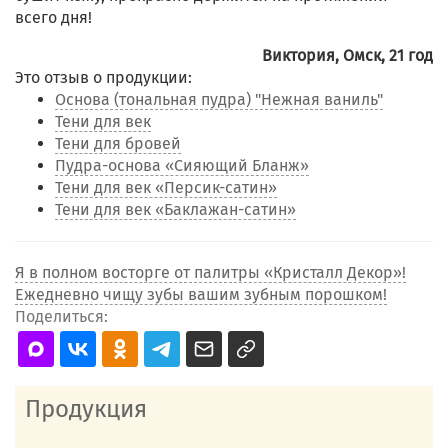
всего дня!
Виктория, Омск, 21 год
Это отзыв о продукции:
Основа (тональная пудра) "Нежная ваниль"
Тени для век
Тени для бровей
Пудра-основа «Сияющий Бланж»
Тени для век «Персик-сатин»
Тени для век «Баклажан-сатин»
Я в полном восторге от палитры «Кристалл Декор»!
Ежедневно чищу зубы вашим зубным порошком!
Поделиться:
Продукция