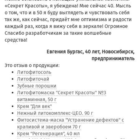
«Секрет Красоты», я убеждена! Мне сейчас 40. Мысль
о том, что и в 50 я буду выглядеть и чувствовать себя
так же, как сейчас, придаёт мне оптимизма и радости
каждый раз, когда я вижу себя в зеркале! Огромное
Спасибо разработчикам за такие волшебные
средства!
Евгения Бургас, 40 лет, Новосибирск,
предприниматель
Это отзыв о продукции:
Литофитосоль
Литофиточай
Зубные порошки
Литофитомаска "Секрет Красоты" №3
витаминная, 50 г
Крем "Для век"
Нежный литокомплекс-ЦЕО. 90 г
Фитосистема-маска "Устранение дефектов" с
крапивой и зверобоем 70 г
Крем "Регенерация", 40 мл