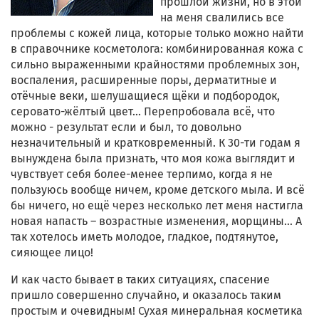
прошлой жизни, но в этой
на меня свалились все
проблемы с кожей лица, которые только можно найти
в справочнике косметолога: комбинированная кожа с
сильно выраженными крайностями проблемных зон,
воспаления, расширенные поры, дерматитные и
отёчные веки, шелушащиеся щёки и подбородок,
серовато-жёлтый цвет... Перепробовала всё, что
можно - результат если и был, то довольно
незначительный и кратковременный. К 30-ти годам я
вынуждена была признать, что моя кожа выглядит и
чувствует себя более-менее терпимо, когда я не
пользуюсь вообще ничем, кроме детского мыла. И всё
бы ничего, но ещё через несколько лет меня настигла
новая напасть – возрастные изменения, морщины... А
так хотелось иметь молодое, гладкое, подтянутое,
сияющее лицо!
И как часто бывает в таких ситуациях, спасение
пришло совершенно случайно, и оказалось таким
простым и очевидным! Сухая минеральная косметика