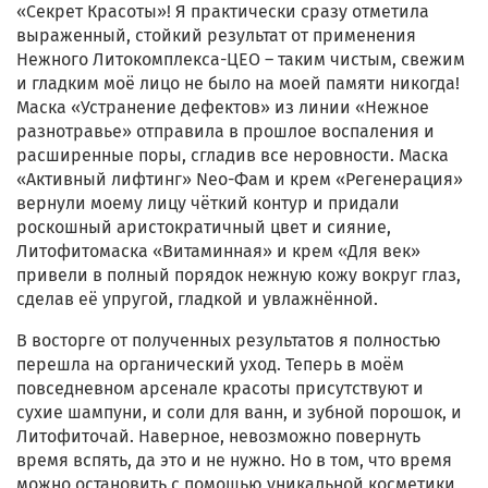
«Секрет Красоты»! Я практически сразу отметила
выраженный, стойкий результат от применения
Нежного Литокомплекса-ЦЕО – таким чистым, свежим
и гладким моё лицо не было на моей памяти никогда!
Маска «Устранение дефектов» из линии «Нежное
разнотравье» отправила в прошлое воспаления и
расширенные поры, сгладив все неровности. Маска
«Активный лифтинг» Neo-Фам и крем «Регенерация»
вернули моему лицу чёткий контур и придали
роскошный аристократичный цвет и сияние,
Литофитомаска «Витаминная» и крем «Для век»
привели в полный порядок нежную кожу вокруг глаз,
сделав её упругой, гладкой и увлажнённой.
В восторге от полученных результатов я полностью
перешла на органический уход. Теперь в моём
повседневном арсенале красоты присутствуют и
сухие шампуни, и соли для ванн, и зубной порошок, и
Литофиточай. Наверное, невозможно повернуть
время вспять, да это и не нужно. Но в том, что время
можно остановить с помощью уникальной косметики