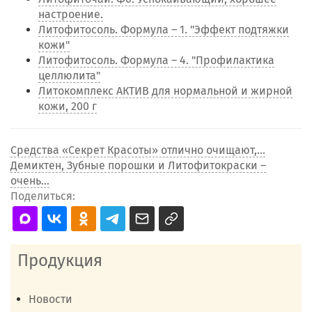
настроение.
Литофитосоль. Формула – 1. "Эффект подтяжки
кожи"
Литофитосоль. Формула – 4. "Профилактика
целлюлита"
Литокомплекс АКТИВ для нормальной и жирной
кожи, 200 г
Средства «Секрет Красоты» отлично очищают,...
Демиктен, Зубные порошки и Литофитокраски –
очень...
Поделиться:
Продукция
Новости