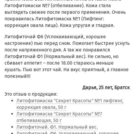
Литофитомаски №7 (отбеливание). Кожа стала
выглядеть свежее после первого применения. Очень
понравилась Литофитомаска №1 (Лифтинг:
коррекция овала лица). Кожа упругая и гладкая.
Литофиточай Ф6 (Успокаивающий, хорошее
настроение) пью перед сном. Помогает быстрее уснуть
после напряженного дня. А так же понравился
Литофиточай Ф1 (Нормальный вес). Не сильно, но
сбивает аппетит – после 18.00 стараюсь меньше
кушать. Пью вот этот чай. На вкус приятный, а главное
полезный!!!
Дарья, 25 лет, Братск
Это отзыв о продукции:
Литофитомаска "Секрет Красоты" №1 лифтинг,
коррекция овала, 50 г
Литофитомаска "Секрет Красоты" №7
отбеливающая, 50 г
Литофиточай. Ф1. Нормальный вес.
Литофиточай. Ф6. Успокаивающий, хорошее