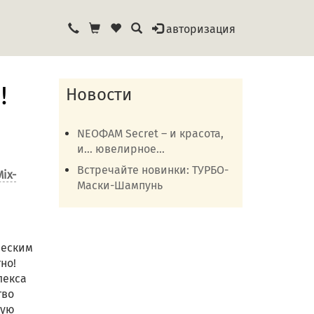
авторизация
!
Новости
NEOФАМ Secret – и красота,
и… ювелирное...
Встречайте новинки: ТУРБО-
Mix-
Маски-Шампунь
ческим
но!
лекса
тво
ную