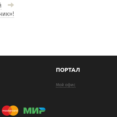
й
ник»!
ПОРТАЛ
Мой офис