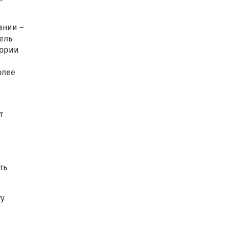
ании –
ель
тории
ю
олее
т
ть
ту