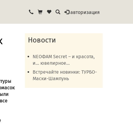
авторизация
х
Новости
NEOФАМ Secret – и красота,
и… ювелирное...
Встречайте новинки: ТУРБО-
Маски-Шампунь
птуры
омасок
ыли
 все
е