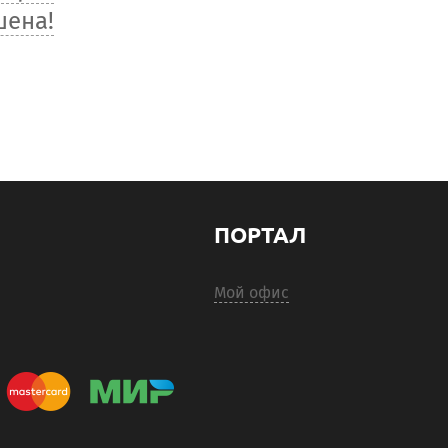
шена!
ПОРТАЛ
Мой офис