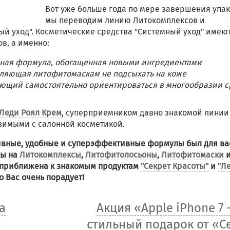
Вот уже больше года по мере завершения упак
мы переводим линию Литокомплексов и
ый уход". Косметические средства "Системный уход" имею
в, а именно:
ная формула, обогащенная новыми ингредиентами
воляющая литофитомаскам не подсыхать на коже
ющий самостоятельно ориентироваться в многообразии с
Леди Роял Крем
, суперприемником давно знакомой линии
авимыми с салонной косметикой.
тивные, удобные и суперэффективные формулы был для ва
ны на
Литокомплексы
,
Литофитолосьоны
,
Литофитомаски
 приближена к знакомым продуктам
"Секрет Красоты"
и
"Л
о Вас очень порадует!
а
Акция «Apple iPhone 7 
стильный подарок от «С