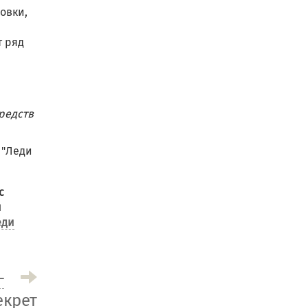
овки,
т ряд
редств
 "Леди
с
и
еди
–
екрет