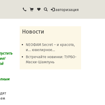
авторизация
Новости
NEOФАМ Secret – и красота,
и… ювелирное...
пустить
Встречайте новинки: ТУРБО-
ие!
Маски-Шампунь
ой
олным
одят
аем