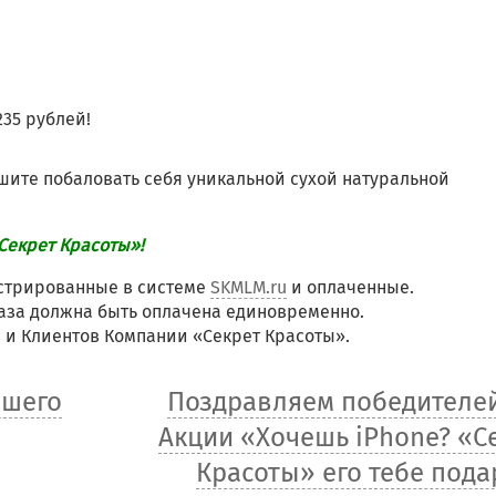
235 рублей!
ешите побаловать себя уникальной сухой натуральной
Секрет Красоты»!
истрированные в системе
SKMLM.ru
и оплаченные.
каза должна быть оплачена единовременно.
в и Клиентов Компании «Секрет Красоты».
ашего
Поздравляем победителе
Акции «Хочешь iPhone? «С
Красоты» его тебе пода