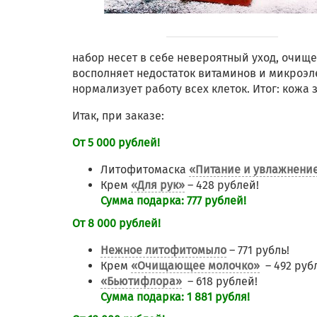
набор несет в себе невероятный уход, очищ
восполняет недостаток витаминов и микроэл
нормализует работу всех клеток. Итог: кожа
Итак, при заказе:
От 5 000 рублей!
Литофитомаска
«Питание и увлажнени
Крем
«Для рук»
– 428 рублей!
Сумма подарка: 777 рублей!
От 8 000 рублей!
Нежное литофитомыло
– 771 рубль!
Крем
«Очищающее молочко»
– 492 руб
«Бьютифлора»
– 618 рублей!
Сумма подарка: 1 881 рубля!