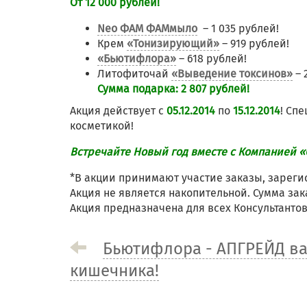
От 12 000 рублей!
Neo ФАМ ФАМмыло
– 1 035 рублей!
Крем
«Тонизирующий»
– 919 рублей!
«Бьютифлора»
– 618 рублей!
Литофиточай
«Выведение токсинов»
– 
Сумма подарка: 2 807 рублей!
Акция действует с
05.12.2014
по
15.12.2014
! Сп
косметикой!
Встречайте Новый год вместе с Компанией «
*В акции принимают участие заказы, зарег
Акция не является накопительной. Сумма за
Акция предназначена для всех Консультанто
Бьютифлора - АПГРЕЙД в
кишечника!