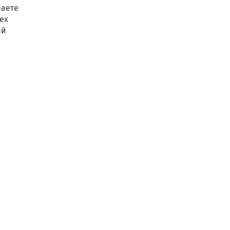
чаете
ех
ый