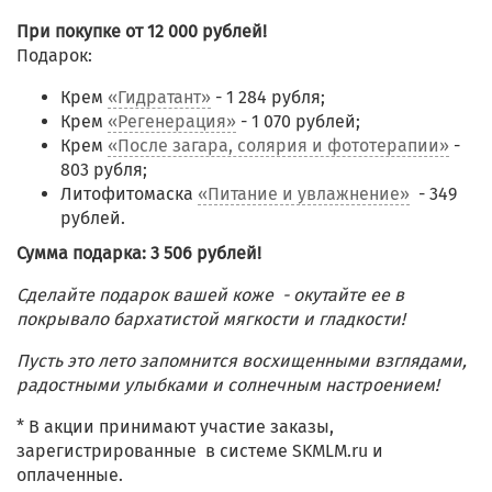
При покупке от 12 000 рублей!
Подарок:
Крем
«Гидратант»
- 1 284 рубля;
Крем
«Регенерация»
- 1 070 рублей;
Крем
«После загара, солярия и фототерапии»
-
803 рубля;
Литофитомаска
«Питание и увлажнение»
- 349
рублей.
Сумма подарка: 3 506 рублей!
Сделайте подарок вашей коже - окутайте ее в
покрывало бархатистой мягкости и гладкости!
Пусть это лето запомнится восхищенными взглядами,
радостными улыбками и солнечным настроением!
* В акции принимают участие заказы,
зарегистрированные в системе SKMLM.ru и
оплаченные.