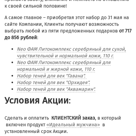
к своей сильной половине!
А самое главное – приобретая этот набор до 31 мая на
сайте Компании, Клиенты получают возможность
выбрать любой из пяти предложенных подарков
от 717
до 856 рублей
:
Neo ФАМ Литокомплекс серебряный для сухой,
чувствительной и нормальной кожи, 110 г.
Neo ФАМ Литокомплекс серебряный для
нормальной и жирной кожи, 110 г.
Набор теней для век "Гавана".
Набор теней для век "Орхидея".
Набор теней для век "Аквамарин".
Условия Акции
:
Сделать и оплатить
КЛИЕНТСКИЙ заказ
, в который
включен продукт
«Идеальный мужчина»
в
установленный срок Акции.