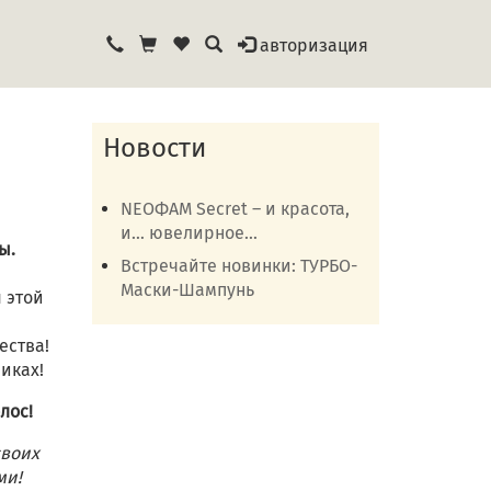
авторизация
Новости
NEOФАМ Secret – и красота,
и… ювелирное...
ы.
Встречайте новинки: ТУРБО-
Маски-Шампунь
 этой
ества!
иках!
лос!
своих
ми!