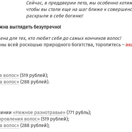
Сейчас, в преддверии лета, мы особенно хотим
чтобы вы стали еще на шаг ближе к совершенс
раскрыли в себе богиню!
жна выглядеть безупречно!
а для тех, кто любит себя до самых кончиков волос!
ны всей роскошью природного богатства, торопитесь –
ак
а волос»
(519 рублей);
а волос»
(288 рублей).
инии
«Нежное разнотравье»
(771 рубль);
оровления волос»
(519 рублей);
а волос»
(288 рублей);