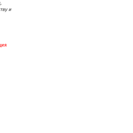
,
тву и
ция