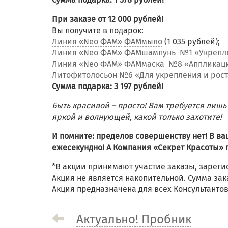
При заказе от 12 000 рублей!
Вы получите в подарок:
Линия «Neo ФАМ»
ФАМмыло
(1 035 рублей);
Линия «Neo ФАМ»
ФАМшампунь №1 «Укреп
Линия «Neo ФАМ»
ФАМмаска №8 «Аппликаци
Литофитолосьон №6 «Для укрепления и рост
Сумма подарка: 3 197 рублей!
Быть красивой – просто! Вам требуется лишь
яркой и волнующей, какой только захотите!
И помните: пределов совершенству нет! В в
ежесекундно! А Компания «Секрет Красоты» 
*В акции принимают участие заказы, зареги
Акция не является накопительной. Сумма за
Акция предназначена для всех Консультанто
Актуально! Пробник