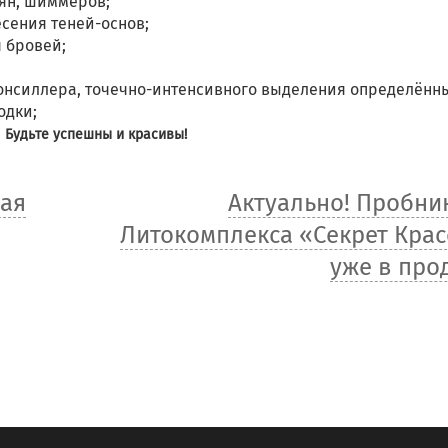
мян, шиммеров;
есения теней-основ;
 бровей;
консиллера, точечно-интенсивного выделения определённ
одки;
Будьте успешны и красивы!
ная
Актуально! Пробни
Литокомплекса «Секрет Кра
уже в про