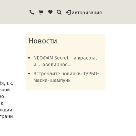
авторизация
х
Новости
NEOФАМ Secret – и красота,
и… ювелирное...
Встречайте новинки: ТУРБО-
Маски-Шампунь
, т.к.
ьной
но
ак
укции,
 грани