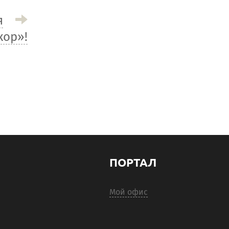
я
кор»!
ПОРТАЛ
Мой офис