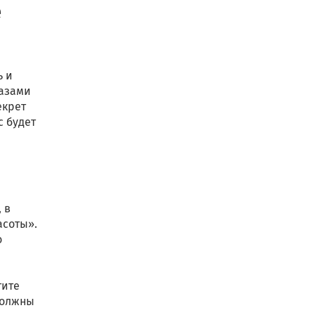
е
ь и
казами
екрет
с будет
 в
асоты».
о
тите
должны