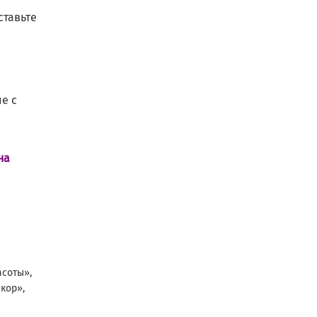
ставьте
е с
на
асоты»,
кор»,