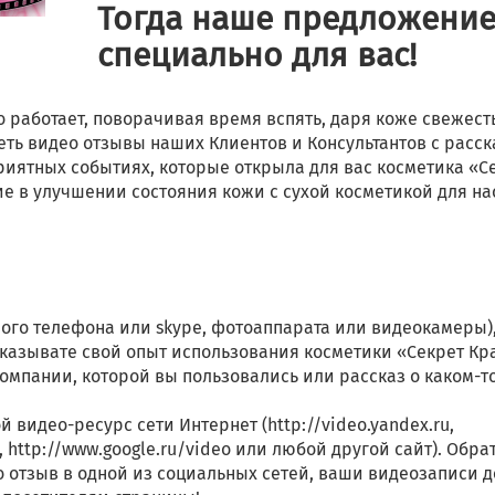
Тогда наше предложени
специально для вас!
 работает, поворачивая время вспять, даря коже свежест
еть видео отзывы наших Клиентов и Консультантов с расс
риятных событиях, которые открыла для вас косметика «С
 в улучшении состояния кожи с сухой косметикой для на
ого телефона или skype, фотоаппарата или видеокамеры),
казывате свой опыт использования косметики «Секрет Кр
омпании, которой вы пользовались или рассказ о каком-т
видео-ресурс сети Интернет (http://video.yandex.ru,
u, http://www.google.ru/video или любой другой сайт). Обра
 отзыв в одной из социальных сетей, ваши видеозаписи 