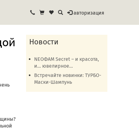
авторизация
дой
Новости
NEOФАМ Secret – и красота,
и… ювелирное...
Встречайте новинки: ТУРБО-
Маски-Шампунь
чень
нщины?
льной