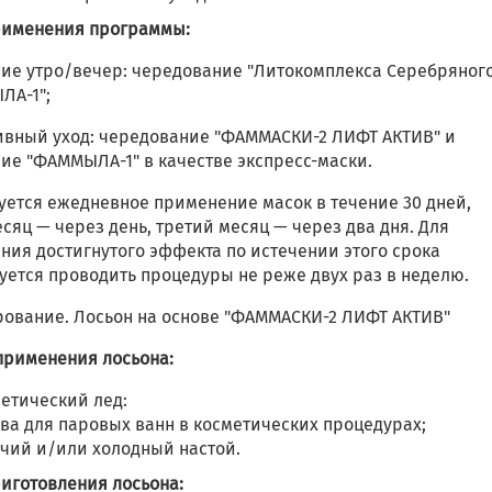
рименения программы:
ние утро/вечер: чередование "Литокомплекса Серебряного
ЛА-1";
сивный уход: чередование "ФАММАСКИ-2 ЛИФТ АКТИВ" и
ие "ФАММЫЛА-1" в качестве экспресс-маски.
уется ежедневное применение масок в течение 30 дней,
сяц — через день, третий месяц — через два дня. Для
ния достигнутого эффекта по истечении этого срока
уется проводить процедуры не реже двух раз в неделю.
ирование. Лосьон на основе "ФАММАСКИ-2 ЛИФТ АКТИВ"
применения лосьона:
етический лед:
ва для паровых ванн в косметических процедурах;
чий и/или холодный настой.
риготовления лосьона: