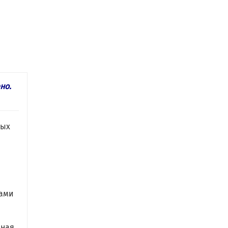
но.
ных
рами
нная