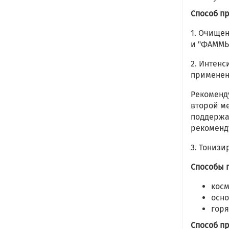
Способ п
1. Очище
и "ФАММЫ
2. Интен
применен
Рекоменд
второй ме
поддержа
рекоменд
3. Тониз
Способы 
косм
осно
горя
Способ п