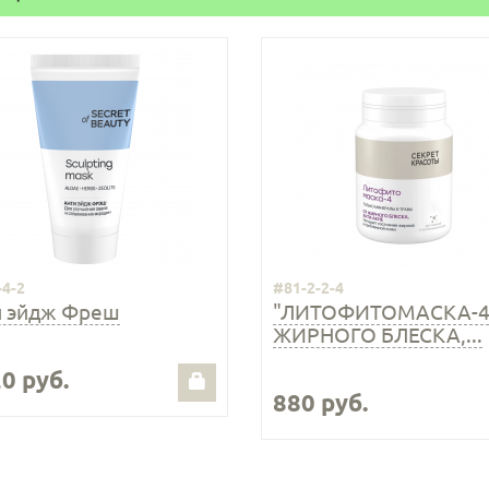
-4-2
#81-2-2-4
и эйдж Фреш
"ЛИТОФИТОМАСКА-4
ЖИРНОГО БЛЕСКА,...
0 руб.
880 руб.