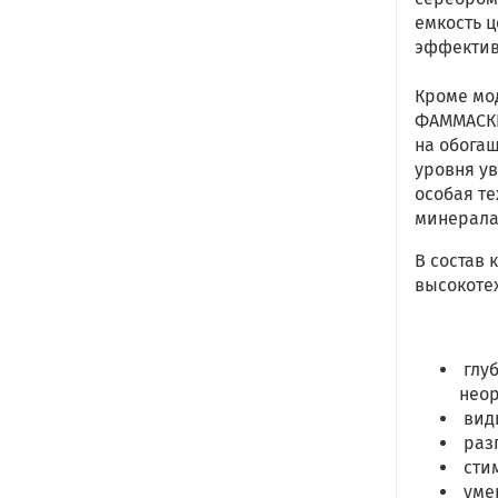
емкость ц
эффективн
Кроме мо
ФАММАСК
на обога
уровня у
особая т
минерала
В состав 
высокоте
глуб
неор
вид
раз
стим
уме