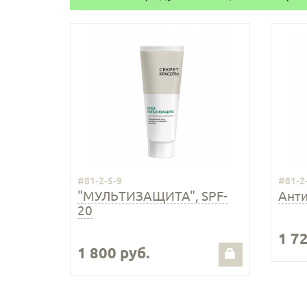
#81-2-5-9
#81-2
"МУЛЬТИЗАЩИТА", SPF-
Ант
20
1 72
1 800 руб.