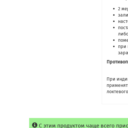
2 ме
зали
наст
пост
либо
поме
при 
зара
Противоп
При инди
применят
локтевого
С этим продуктом чаще всего при