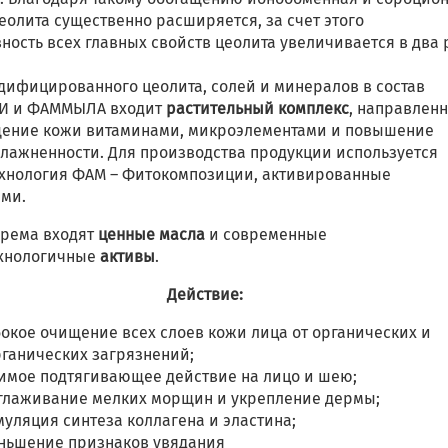
еолита существенно расширяется, за счет этого
ость всех главных свойств цеолита увеличивается в два 
дифицированного цеолита, солей и минералов в состав
И и ФАММЫЛА входит
растительный комплекс
, направлен
щение кожи витаминами, микроэлементами и повышение
влажненности. Для производства продукции используется
ехнология ФАМ – Фитокомпозиции, активированные
ми.
крема входят
ценные масла
и современные
хнологичные
активы
.
Действие:
окое очищение всех слоев кожи лица от органических и
ганических загрязнений;
имое подтягивающее действие на лицо и шею;
глаживание мелких морщин и укрепление дермы;
уляция синтеза коллагена и эластина;
ньшение признаков увядания