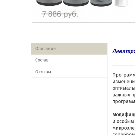
Описание
Лимитиро
Состав
Отзывы
Программ
изменени
оптималь
важных п
програм
Модифиц
и особым
микроэле
серебром