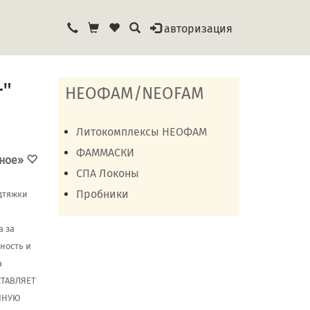
авторизация
"
НЕОФАМ/NEOFAM
Литокомплексы НЕОФАМ
ФАММАСКИ
нное»
СПА Локоны
Пробники
дтяжки
а за
ность и
а
СТАВЛЯЕТ
ОЧНУЮ