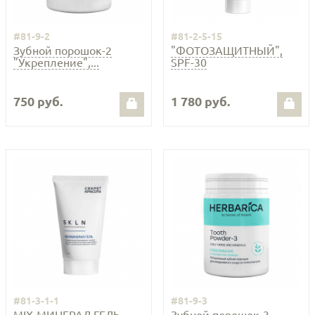
#81-9-2
#81-2-5-15
Зубной порошок-2
"ФОТОЗАЩИТНЫЙ",
"Укрепление",...
SPF-30
750 руб.
1 780 руб.
#81-3-1-1
#81-9-3
MIX-МИНЕРАЛ ГЕЛЬ,
Зубной порошок-3