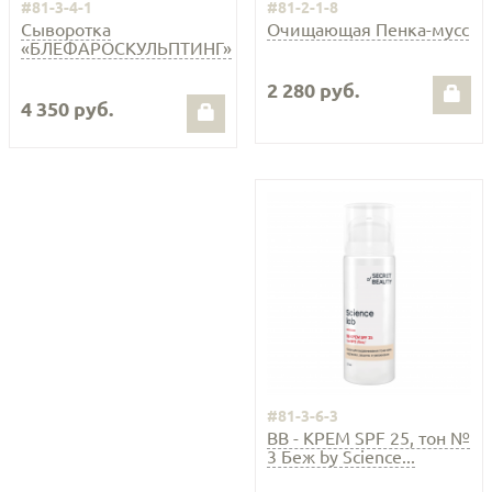
#81-3-4-1
#81-2-1-8
Сыворотка
Очищающая Пенка-мусс
«БЛЕФАРОСКУЛЬПТИНГ»
2 280 руб.
4 350 руб.
#81-3-6-3
ВВ - КРЕМ SPF 25, тон №
3 Беж by Science...