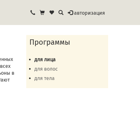
авторизация
Программы
енных
для лица
 всех
для волос
ьоны в
для тела
тают