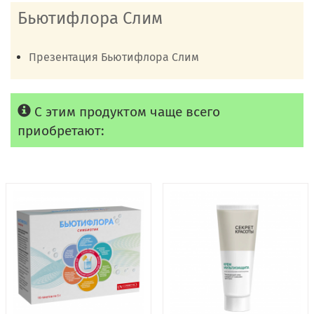
Бьютифлора Слим
Презентация Бьютифлора Слим
С этим продуктом чаще всего
приобретают: