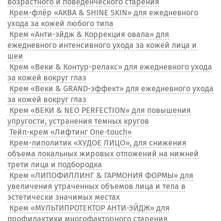
возрастного и поведенческого старения
Крем-флёр «АКВА & SHINE SKIN» для ежедневного
ухода за кожей любого типа
Крем «Анти-эйдж & Коррекция овала» для
ежедневного интенсивного ухода за кожей лица и
шеи
Крем «Веки & Контур-релакс» для ежедневного ухода
за кожей вокруг глаз
Крем «Веки & GRAND-эффект» для ежедневного ухода
за кожей вокруг глаз
Крем «ВЕКИ & NEO PERFECTION» для повышения
упругости, устранения темных кругов
Тейп-крем «Лифтинг One-touch»
Крем-липолитик «ХУДОЕ ЛИЦО», для снижения
объема локальных жировых отложений на нижней
трети лица и подбородка
Крем «ЛИПОФИЛЛИНГ & ГАРМОНИЯ ФОРМЫ» для
увеличения утраченных объемов лица и тела в
эстетически значимых местах
Крем «МУЛЬТИПРОТЕКТОР АНТИ-ЭЙДЖ» для
профилактики многофакторного старения