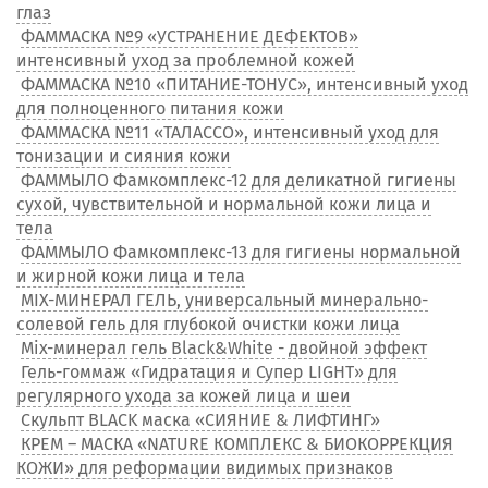
глаз
ФАММАСКА №9 «УСТРАНЕНИЕ ДЕФЕКТОВ»
интенсивный уход за проблемной кожей
ФАММАСКА №10 «ПИТАНИЕ-ТОНУС», интенсивный уход
для полноценного питания кожи
ФАММАСКА №11 «ТАЛАССО», интенсивный уход для
тонизации и сияния кожи
ФАММЫЛО Фамкомплекс-12 для деликатной гигиены
сухой, чувствительной и нормальной кожи лица и
тела
ФАММЫЛО Фамкомплекс-13 для гигиены нормальной
и жирной кожи лица и тела
MIX-МИНЕРАЛ ГЕЛЬ, универсальный минерально-
солевой гель для глубокой очистки кожи лица
Mix-минерал гель Black&White - двойной эффект
Гель-гоммаж «Гидратация и Супер LIGHT» для
регулярного ухода за кожей лица и шеи
Скульпт BLACK маска «СИЯНИЕ & ЛИФТИНГ»
КРЕМ – МАСКА «NATURE КОМПЛЕКС & БИОКОРРЕКЦИЯ
КОЖИ» для реформации видимых признаков