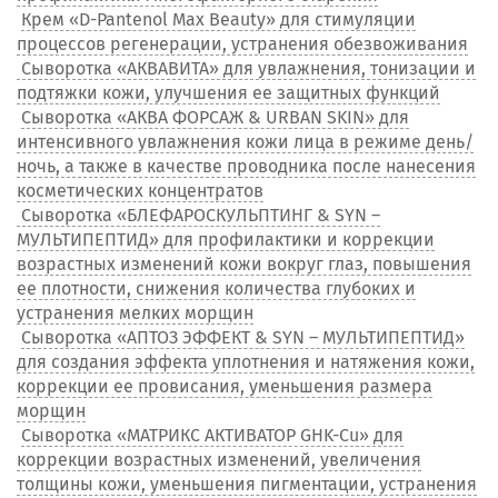
Крем «D-Pantenol Max Beauty» для стимуляции
процессов регенерации, устранения обезвоживания
Сыворотка «АКВАВИТА» для увлажнения, тонизации и
подтяжки кожи, улучшения ее защитных функций
Сыворотка «АКВА ФОРСАЖ & URBAN SKIN» для
интенсивного увлажнения кожи лица в режиме день/
ночь, а также в качестве проводника после нанесения
косметических концентратов
Сыворотка «БЛЕФАРОСКУЛЬПТИНГ & SYN –
МУЛЬТИПЕПТИД» для профилактики и коррекции
возрастных изменений кожи вокруг глаз, повышения
ее плотности, снижения количества глубоких и
устранения мелких морщин
Сыворотка «АПТОЗ ЭФФЕКТ & SYN – МУЛЬТИПЕПТИД»
для создания эффекта уплотнения и натяжения кожи,
коррекции ее провисания, уменьшения размера
морщин
Сыворотка «МАТРИКС АКТИВАТОР GHK-Cu» для
коррекции возрастных изменений, увеличения
толщины кожи, уменьшения пигментации, устранения