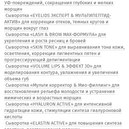
УФ-повреждений, сокращения глубоких и мелких
морщин
Сыворотка «EYELIDS ЭКСПЕРТ & МУЛЬТИПЕПТИД-
АКТИВ» для коррекции отеков, темных кругов и
морщин вокруг глаз
Сыворотка «LASH & BROW MAX-ФОРМУЛА» для
укрепления и роста ресниц и бровей
Сыворотка «SKIN TONE» для выравнивания тона кожи,
осветления, коррекции пигментных пятен и
прогрессирующей депигментации
Сыворотка «VOLUME LIPS & ЭФФЕКТ 3D» для
моделирования контура, увлажнения и увеличения
объема губ
Сыворотка «Мульти корректор & Мио-филлинг» для
восстановления рельефа молодости и устранения
мимических и возрастных морщин
Сыворотка «HYALURON ACTIVE» для интенсивной
гидратации кожи, стимуляции синтеза гиалуроновой
кислоты
Сыворотка «ELASTIN ACTIVE» для повышения синтеза