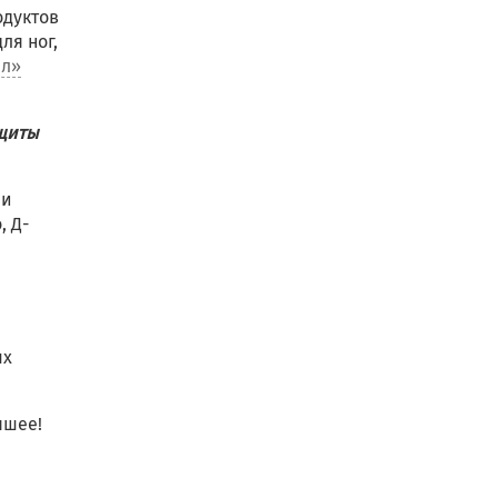
одуктов
ля ног,
ял»
ащиты
ии
, Д-
ых
чшее!