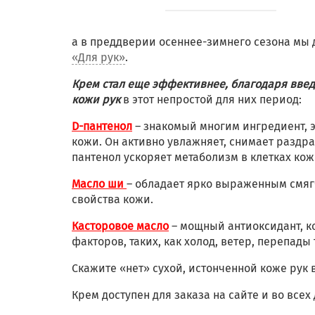
а в преддверии осеннее-зимнего сезона мы
«Для рук»
.
Крем стал еще эффективнее, благодаря вве
кожи рук
в этот непростой для них период:
D-пантенол
– знакомый многим ингредиент, 
кожи. Он активно увлажняет, снимает раздр
пантенол ускоряет метаболизм в клетках ко
Масло ши
– обладает ярко выраженным смя
свойства кожи.
Касторовое масло
– мощный антиоксидант, к
факторов, таких, как холод, ветер, перепады
Скажите «нет» сухой, истонченной коже рук 
Крем доступен для заказа на сайте и во всех