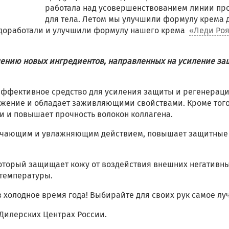
работала над усовершенствованием линии пр
для тела. Летом мы улучшили формулу крема д
 доработали и улучшили формулу нашего крема
«Леди Ро
дению новых ингредиентов, направленных на усиление з
эффективное средство для усиления защиты и регенерац
ажение и обладает заживляющими свойствами. Кроме того
жи и повышает прочность волокон коллагена.
гчающим и увлажняющим действием, повышает защитные
оторый защищает кожу от воздействия внешних негативн
 температуры.
в холодное время года! Выбирайте для своих рук самое лу
 Дилерских Центрах России.