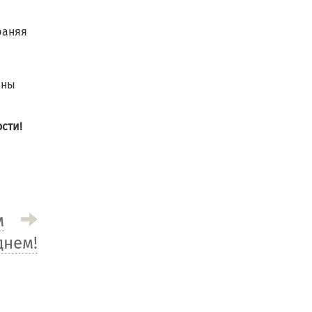
раняя
ины
сти!
м
днем!