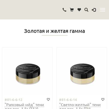
Золотая и желтая гамма
#81-6-6-12
#81-6-6-14
"Рапсовый мёд" тени
"Светло-желтый" тени
для век, 1,5г (Т52)
для век, 1,5г (ТМ...